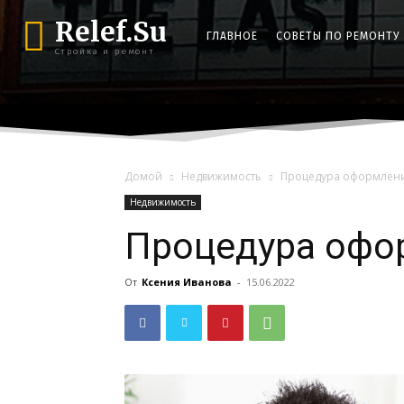
Relef.Su
ГЛАВНОЕ
СОВЕТЫ ПО РЕМОНТУ
Стройка и ремонт
Домой
Недвижимость
Процедура оформлени
Недвижимость
Процедура офо
От
Ксения Иванова
-
15.06.2022